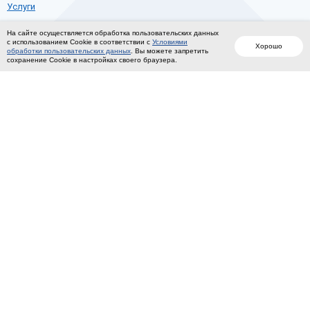
Услуги
Программы обучения
На сайте осуществляется обработка пользовательских данных
с использованием Cookie в соответствии с
Условиями
Контакты
Хорошо
обработки пользовательских данных
. Вы можете запретить
сохранение Cookie в настройках своего браузера.
КОНТАКТЫ
+7(8452)78-36-39
+7(8452)78-33-71
ukelektron@mail.ru
410005, г. Саратов, ул. Б. Горная 231/241
ДИСТАНЦИОННОЕ ОБУЧЕНИЕ