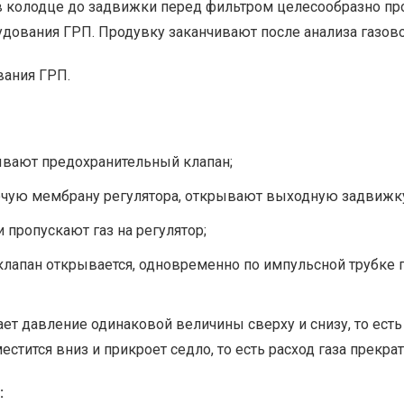
 в колодце до задвижки перед фильтром целесообразно пр
удования ГРП. Продувку заканчивают после анализа газов
вания ГРП.
ывают предохранительный клапан;
очую мембрану регулятора, открывают выходную задвижку
пропускают газ на регулятор;
клапан открывается, одновременно по импульсной трубке 
т давление одинаковой величины сверху и снизу, то есть 
тится вниз и прикроет седло, то есть расход газа прекрат
: