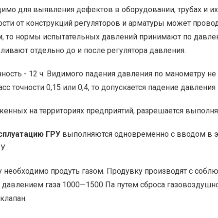
димо для выявления дефектов в оборудовании, трубах и и
сти от конструкций регуляторов и арматуры может проводи
ом, то нормы испытательных давлений принимают по давлен
ивают отдельно до и после регулятора давления.
ость - 12 ч. Видимого падения давления по манометру не
асс точности 0,15 или 0,4, то допускается падение давлени
енных на территориях предприятий, разрешается выполня
ксплуатацию ГРУ
выполняются одновременно с вводом в 
У.
у необходимо продуть газом. Продувку производят с собл
д давлением газа 1000—1500 Па путем сброса газовоздушн
клапан.