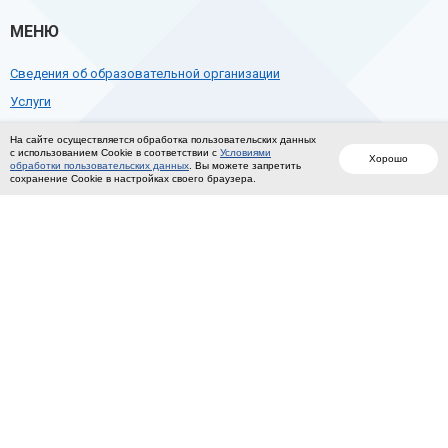
МЕНЮ
Сведения об образовательной организации
Услуги
Программы обучения
На сайте осуществляется обработка пользовательских данных
с использованием Cookie в соответствии с
Условиями
Контакты
Хорошо
обработки пользовательских данных
. Вы можете запретить
сохранение Cookie в настройках своего браузера.
КОНТАКТЫ
+7(8452)78-36-39
+7(8452)78-33-71
ukelektron@mail.ru
410005, г. Саратов, ул. Б. Горная 231/241